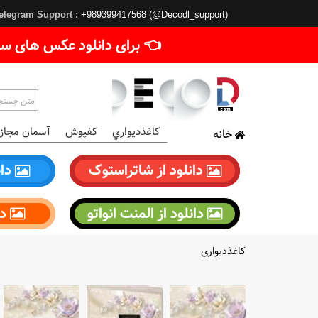
elegram Support :
+989399417568 (@Decodl_support)
👈 برای دانلود عکس های سا
کاغذديواري
کفپوش
آسمان مجاز
خانه
دانلود از شاتراستوک
دان
دانلود از المنت انواتو
دا
کاغذدیواری