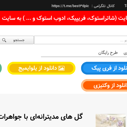
کانال تلگرامی :
https://t.me/best3dpic
T
یت (شاتراستوک، فریپیک، ادوب استوک و ... ) به سایت
جستجو
ی
طرح رایگان
لود از فری پیک
دانلود از یلوایمیج
نلود از وکتیزی
گل های مدیترانه‌ای با جواهرا