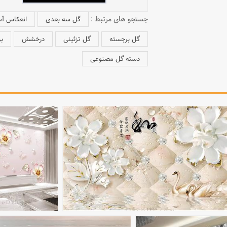
جستجو های مرتبط :
گل سه بعدی
انعکاس آ
گل برجسته
گل تزئینی
درخشش
ب
دسته گل مصنوعی