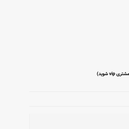
تری vip شوید)