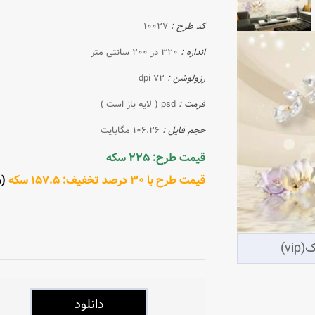
کد طرح :
10027
اندازه :
320 در 200 سانتی متر
رزولوشن :
72 dpi
فرمت :
psd ( لایه باز است )
حجم فایل :
106.26 مگابایت
قیمت طرح: 225 سکه
قیمت طرح با 30 درصد تخفیف: 157.5 سکه
(مش