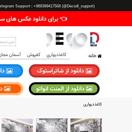
elegram Support :
+989399417568 (@Decodl_support)
👈 برای دانلود عکس های سا
کاغذديواري
کفپوش
آسمان مجاز
خانه
دانلود از شاتراستوک
دان
دانلود از المنت انواتو
دا
کاغذدیواری