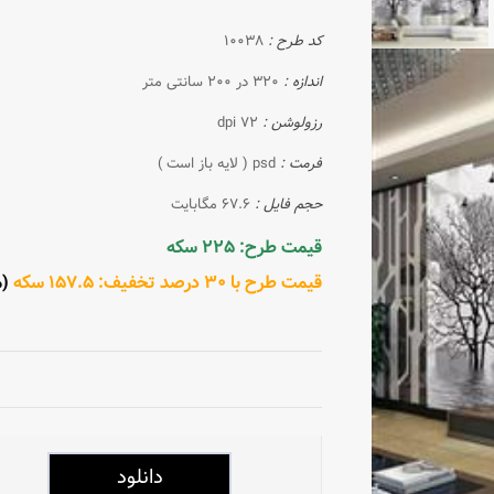
کد طرح :
10038
اندازه :
320 در 200 سانتی متر
رزولوشن :
72 dpi
فرمت :
psd ( لایه باز است )
حجم فایل :
67.6 مگابایت
قیمت طرح: 225 سکه
قیمت طرح با 30 درصد تخفیف: 157.5 سکه
(مش