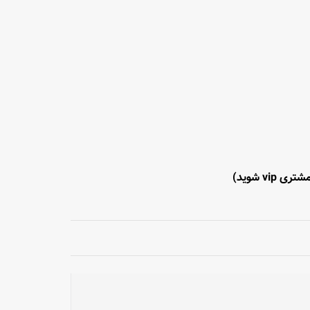
تری vip شوید)