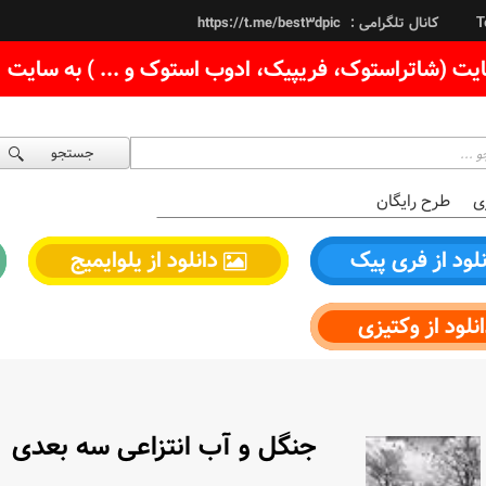
کانال تلگرامی :
https://t.me/best3dpic
T
یت (شاتراستوک، فریپیک، ادوب استوک و ... ) به سایت
جستجو
ی
طرح رایگان
لود از فری پیک
دانلود از یلوایمیج
نلود از وکتیزی
جنگل و آب انتزاعی سه بعدی