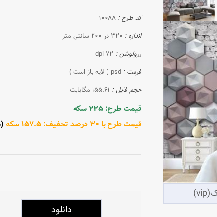
کد طرح :
10088
اندازه :
320 در 200 سانتی متر
رزولوشن :
72 dpi
فرمت :
psd ( لایه باز است )
حجم فایل :
155.61 مگابایت
قیمت طرح: 225 سکه
قیمت طرح با 30 درصد تخفیف: 157.5 سکه
(مش