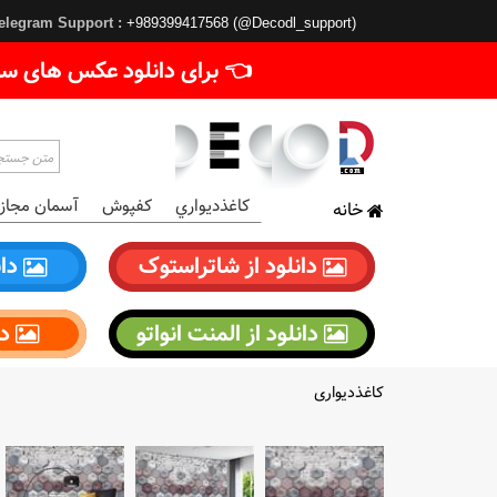
elegram Support :
+989399417568 (@Decodl_support)
👈 برای دانلود عکس های سا
کاغذديواري
کفپوش
آسمان مجاز
خانه
دانلود از شاتراستوک
دان
دانلود از المنت انواتو
دا
کاغذدیواری