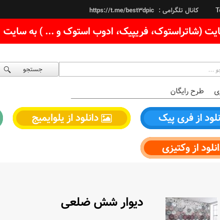
کانال تلگرامی :
https://t.me/best3dpic
T
یت (شاتراستوک، فریپیک، ادوب استوک و ... ) به سایت
جستجو
ی
طرح رایگان
لود از فری پیک
دانلود از یلوایمیج
نلود از وکتیزی
دیوار شش ضلعی