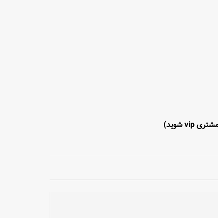
تری vip شوید)