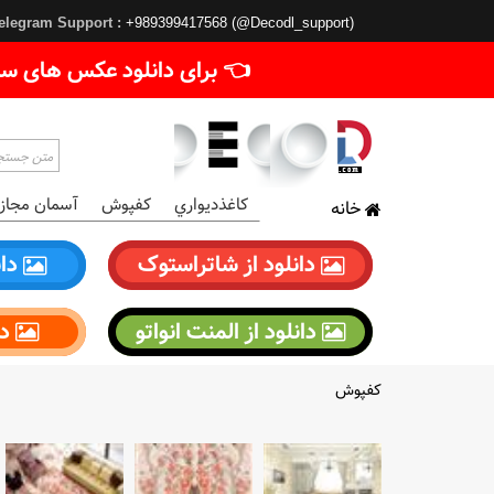
elegram Support :
+989399417568 (@Decodl_support)
👈 برای دانلود عکس های سا
کاغذديواري
کفپوش
آسمان مجاز
خانه
دانلود از شاتراستوک
دان
دانلود از المنت انواتو
دا
کفپوش