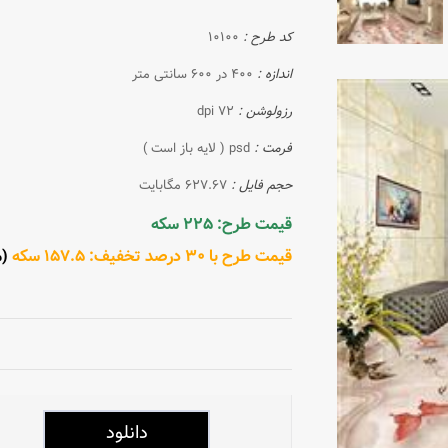
کد طرح :
10100
اندازه :
400 در 600 سانتی متر
رزولوشن :
72 dpi
فرمت :
psd ( لایه باز است )
حجم فایل :
627.67 مگابایت
قیمت طرح: 225 سکه
قیمت طرح با 30 درصد تخفیف: 157.5 سکه
(مش