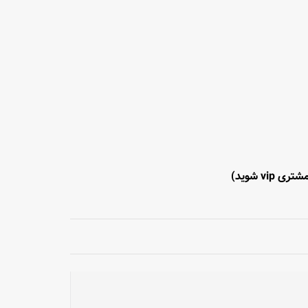
تری vip شوید)