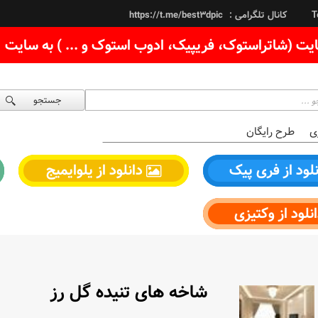
کانال تلگرامی :
https://t.me/best3dpic
T
یت (شاتراستوک، فریپیک، ادوب استوک و ... ) به سایت
جستجو
ی
طرح رایگان
لود از فری پیک
دانلود از یلوایمیج
نلود از وکتیزی
شاخه های تنیده گل رز