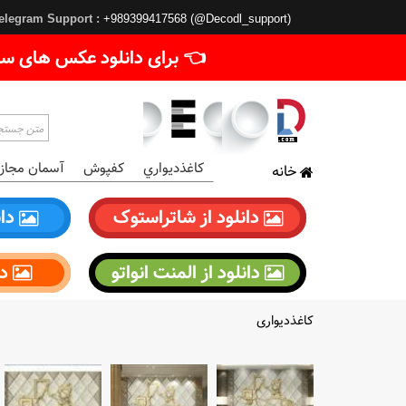
elegram Support :
+989399417568 (@Decodl_support)
👈 برای دانلود عکس های سا
کاغذديواري
کفپوش
آسمان مجاز
خانه
دانلود از شاتراستوک
دان
دانلود از المنت انواتو
دا
کاغذدیواری