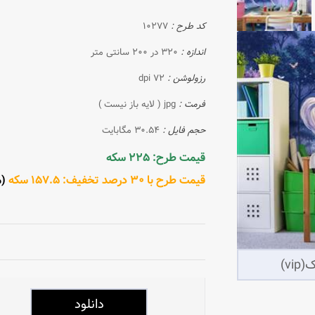
کد طرح :
10277
اندازه :
320 در 200 سانتی متر
رزولوشن :
72 dpi
فرمت :
jpg ( لایه باز نیست )
حجم فایل :
30.54 مگابایت
قیمت طرح: 225 سکه
قیمت طرح با 30 درصد تخفیف: 157.5 سکه
(مش