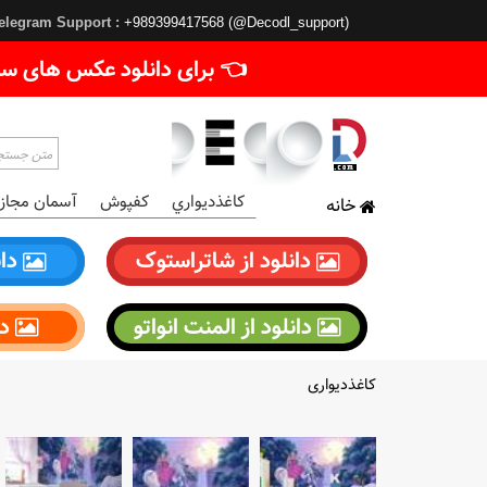
elegram Support :
+989399417568 (@Decodl_support)
👈 برای دانلود عکس های سا
کاغذديواري
کفپوش
آسمان مجاز
خانه
دانلود از شاتراستوک
دان
دانلود از المنت انواتو
دا
کاغذدیواری