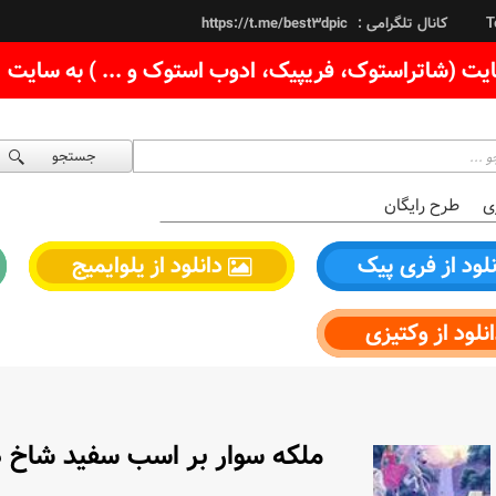
کانال تلگرامی :
https://t.me/best3dpic
T
یت (شاتراستوک، فریپیک، ادوب استوک و ... ) به سایت
جستجو
ی
طرح رایگان
لود از فری پیک
دانلود از یلوایمیج
نلود از وکتیزی
ملکه سوار بر اسب سفید شاخ د