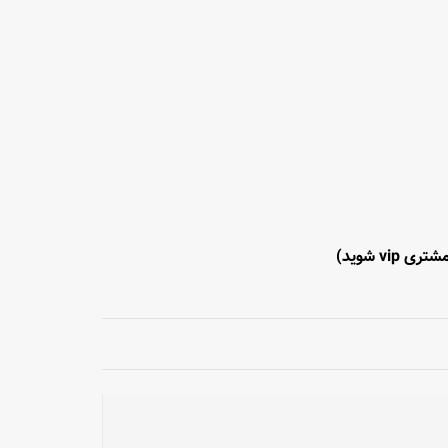
تری vip شوید)