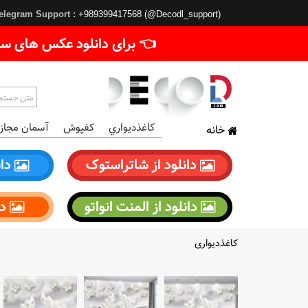
elegram Support :
+989399417568 (@Decodl_support)
👈 برای دانلود عکس های سا
کاغذديواري
کفپوش
آسمان مجاز
خانه
دانلود از شاتراستوک
دان
دانلود از المنت انواتو
دا
کاغذدیواری