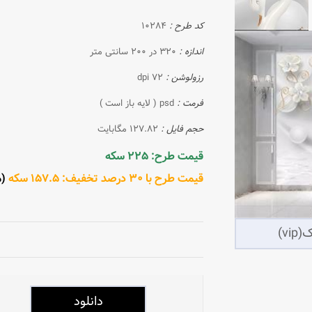
کد طرح :
10284
اندازه :
320 در 200 سانتی متر
رزولوشن :
72 dpi
فرمت :
psd ( لایه باز است )
حجم فایل :
127.82 مگابایت
قیمت طرح: 225 سکه
قیمت طرح با 30 درصد تخفیف: 157.5 سکه
(مش