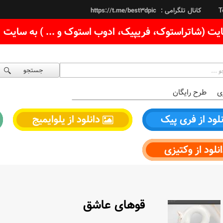
کانال تلگرامی :
https://t.me/best3dpic
T
یت (شاتراستوک، فریپیک، ادوب استوک و ... ) به سایت
جستجو
ی
طرح رایگان
لود از فری پیک
دانلود از یلوایمیج
نلود از وکتیزی
قوهای عاشق