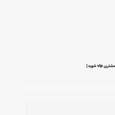
تری vip شوید)