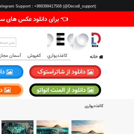
elegram Support :
+989399417568 (@Decodl_support)
👈 برای دانلود عکس های سا
کاغذديواري
کفپوش
آسمان مجاز
خانه
دانلود از شاتراستوک
دان
دانلود از المنت انواتو
دا
کاغذدیواری