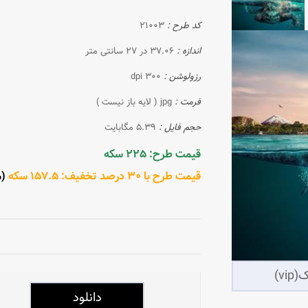
کد طرح :
21003
اندازه :
37.06 در 27 سانتی متر
رزولوشن :
300 dpi
فرمت :
jpg ( لایه باز نیست )
حجم فایل :
5.39 مگابایت
قیمت طرح: 225 سکه
قیمت طرح با 30 درصد تخفیف: 157.5 سکه
(مش