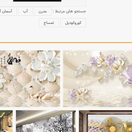
جستجو های مرتبط :
مدرن
آب
آسمان آ
کوروکودیل
تمساح