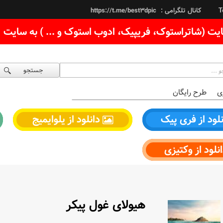
کانال تلگرامی :
https://t.me/best3dpic
T
یت (شاتراستوک، فریپیک، ادوب استوک و ... ) به سایت
جستجو
ی
طرح رایگان
لود از فری پیک
دانلود از یلوایمیج
نلود از وکتیزی
هیولای غول پیکر