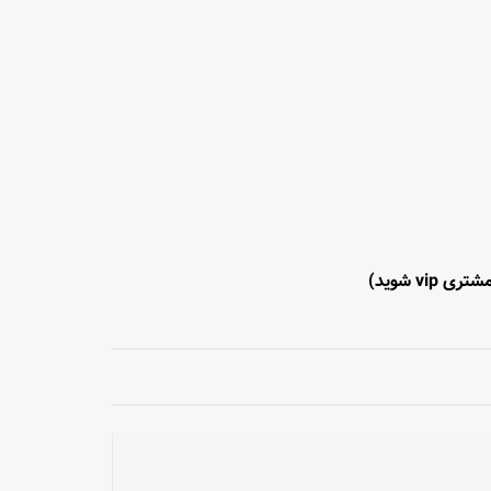
تری vip شوید)