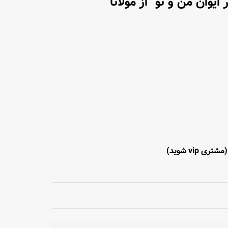
یوان من و تو" از مولانا
(مشتری vip شوید)