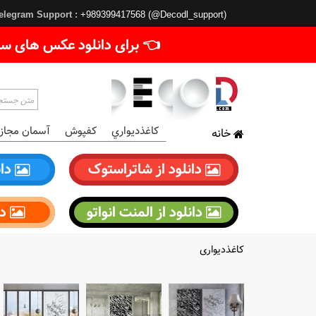
elegram Support :
+989399417568 (@Decodl_support)
👈 برای دانلود عکس های سا
کاغذديواري
کفپوش
آسمان مجاز
خانه
دانلود از شاتراستوک
دان
دانلود از المنت انواتو
دا
کاغذدیواری