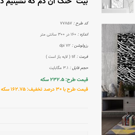
بیت "خنک آن دم که نشینیم در ا
کد طرح :
77857
اندازه :
160 در 300 سانتی متر
رزولوشن :
72 dpi
فرمت :
tif ( لایه باز است )
حجم فایل :
3.1 مگابایت
قیمت طرح: 232.5 سکه
قیمت طرح با 30 درصد تخفیف: 162.75 سکه