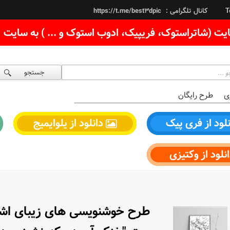
کانال تلگرامی :
https://t.me/best3dpic
T
یت (شاتراستوک، فریپیک، ادوب استوک و ... ) به سایت
جستجو
ی
طرح رایگان
لود از فری پیک
دانلود از یلوایمیج
نلود از وکتیزی
طرح خوشنویسی های زیبای اشعا