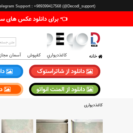
elegram Support :
+989399417568 (@Decodl_support)
👈 برای دانلود عکس های سا
کاغذديواري
کفپوش
آسمان مجاز
خانه
دانلود از شاتراستوک
دان
دانلود از المنت انواتو
دا
کاغذدیواری