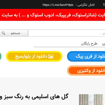
کانال تلگرامی :
https://t.me/best3dpic
T
یت (شاتراستوک، فریپیک، ادوب استوک و ... ) به سایت
جستجو
ی
طرح رایگان
لود از فری پیک
دانلود از یلوایمیج
نلود از وکتیزی
گل های اسلیمی به رنگ سبز و 