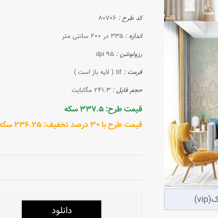
کد طرح :
80706
اندازه :
335 در 200 سانتی متر
رزولوشن :
95 dpi
فرمت :
tif ( لایه باز است )
حجم فایل :
241.3 مگابایت
قیمت طرح: 337.5 سکه
قیمت طرح با 30 درصد تخفیف: 236.25 سکه