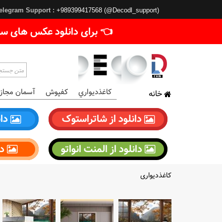
elegram Support :
+989399417568 (@Decodl_support)
👈 برای دانلود عکس های سا
کاغذديواري
کفپوش
آسمان مجاز
خانه
دانلود از شاتراستوک
دان
دانلود از المنت انواتو
دا
کاغذدیواری