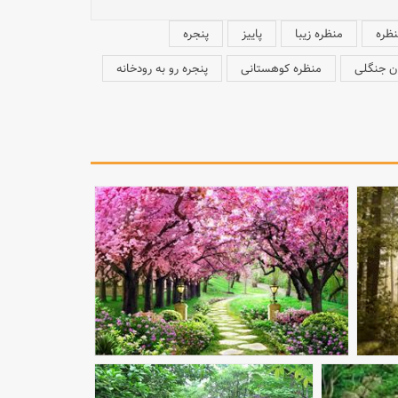
ظره
منظره زیبا
پاییز
پنجره
ن جنگلی
منظره کوهستانی
پنجره رو به رودخانه