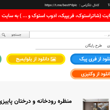
کانال تلگرامی :
https://t.me/best3dpic
T
یت (شاتراستوک، فریپیک، ادوب استوک و ... ) به سایت
جستجو
ی
طرح رایگان
لود از فری پیک
دانلود از یلوایمیج
نلود از وکتیزی
منظره رودخانه و درختان پاییزی