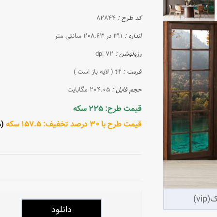
کد طرح :
82844
اندازه :
311 در 208.63 سانتی متر
رزولوشن :
72 dpi
فرمت :
tif ( لایه باز است )
حجم فایل :
204.05 مگابایت
قیمت طرح: 225 سکه
قیمت طرح با 30 درصد تخفیف: 157.5 سکه
(مش