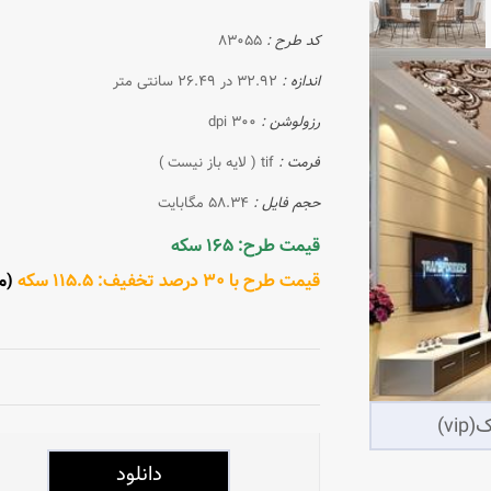
کد طرح :
83055
اندازه :
32.92 در 26.49 سانتی متر
رزولوشن :
300 dpi
فرمت :
tif ( لایه باز نیست )
حجم فایل :
58.34 مگابایت
قیمت طرح: 165 سکه
قیمت طرح با 30 درصد تخفیف: 115.5 سکه
(مشت