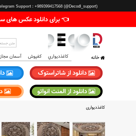
elegram Support :
+989399417568 (@Decodl_support)
👈 برای دانلود عکس های سا
کاغذديواري
کفپوش
آسمان مجاز
خانه
دانلود از شاتراستوک
دان
دانلود از المنت انواتو
دا
کاغذدیواری