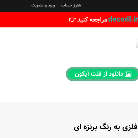
شارژ حساب
ورود و عضویت
decodl.ir
مراجعه کنید 👉
دانلود از فلت آیکون
زی به رنگ برنزه ای