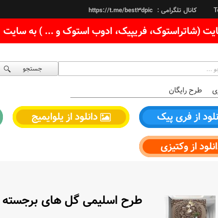
کانال تلگرامی :
https://t.me/best3dpic
T
یت (شاتراستوک، فریپیک، ادوب استوک و ... ) به سایت
جستجو
ی
طرح رایگان
لود از فری پیک
دانلود از یلوایمیج
نلود از وکتیزی
طرح اسلیمی گل های برجسته فل