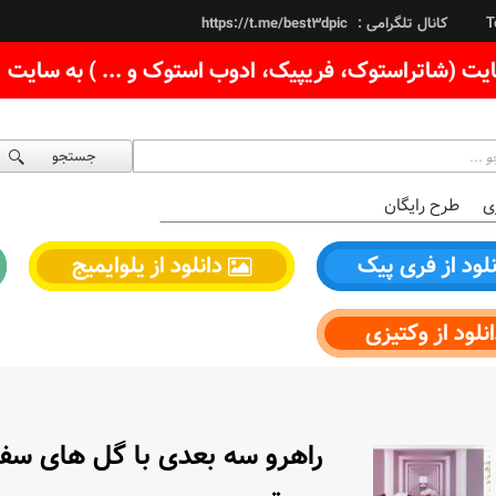
کانال تلگرامی :
https://t.me/best3dpic
T
یت (شاتراستوک، فریپیک، ادوب استوک و ... ) به سایت
جستجو
ی
طرح رایگان
لود از فری پیک
دانلود از یلوایمیج
نلود از وکتیزی
راهرو سه بعدی با گل های سفی