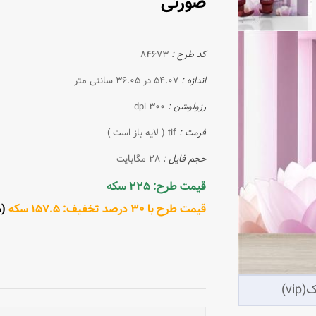
صورتی
کد طرح :
84673
اندازه :
54.07 در 36.05 سانتی متر
رزولوشن :
300 dpi
فرمت :
tif ( لایه باز است )
حجم فایل :
28 مگابایت
قیمت طرح: 225 سکه
قیمت طرح با 30 درصد تخفیف: 157.5 سکه
(مش