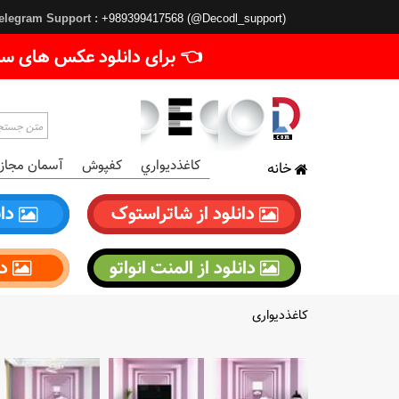
elegram Support :
+989399417568 (@Decodl_support)
👈 برای دانلود عکس های سا
کاغذديواري
کفپوش
آسمان مجاز
خانه
دانلود از شاتراستوک
دان
دانلود از المنت انواتو
دا
کاغذدیواری