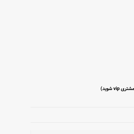
تری vip شوید)