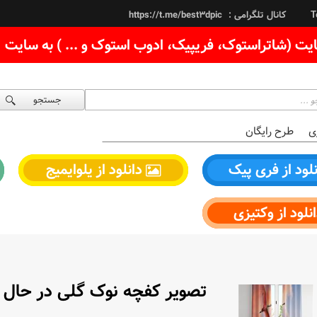
کانال تلگرامی :
https://t.me/best3dpic
T
یت (شاتراستوک، فریپیک، ادوب استوک و ... ) به سایت
جستجو
ی
طرح رایگان
لود از فری پیک
دانلود از یلوایمیج
نلود از وکتیزی
تصویر کفچه‌ نوک گلی در حال پ