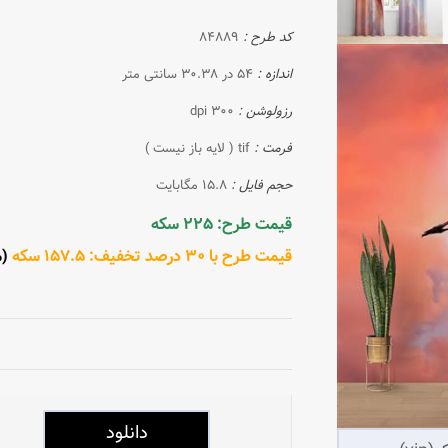
کد طرح :
84889
اندازه :
54 در 30.38 سانتی متر
رزولوشن :
300 dpi
فرمت :
tif ( لایه باز نیست )
حجم فایل :
15.8 مگابایت
قیمت طرح: 225 سکه
قیمت طرح با 30 درصد تخفیف: 157.5 سکه
(مش