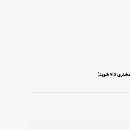
تری vip شوید)