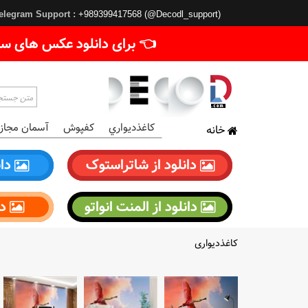
elegram Support :
+989399417568 (@Decodl_support)
👈 برای دانلود عکس های سا
کاغذديواري
کفپوش
آسمان مجاز
خانه
دانلود از شاتراستوک
دان
دانلود از المنت انواتو
دا
کاغذدیواری