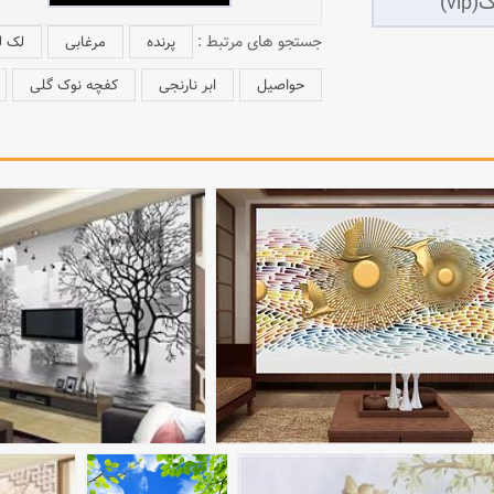
جستجو های مرتبط :
پرنده
مرغابی
لک 
حواصیل
ابر نارنجی
کفچه‌ نوک گلی