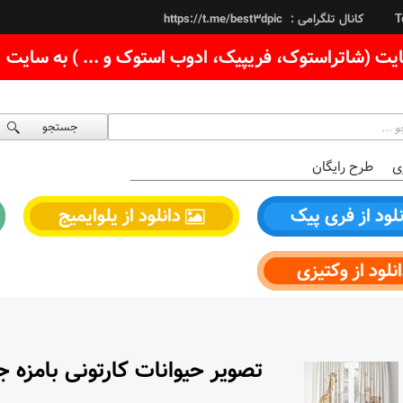
کانال تلگرامی :
https://t.me/best3dpic
T
یت (شاتراستوک، فریپیک، ادوب استوک و ... ) به سایت
جستجو
ی
طرح رایگان
لود از فری پیک
دانلود از یلوایمیج
نلود از وکتیزی
تصویر حیوانات کارتونی بامزه 