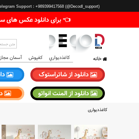
elegram Support :
+989399417568 (@Decodl_support)
👈 برای دانلود عکس های سا
کاغذديواري
کفپوش
آسمان مجاز
خانه
دانلود از شاتراستوک
دان
دانلود از المنت انواتو
دا
کاغذدیواری