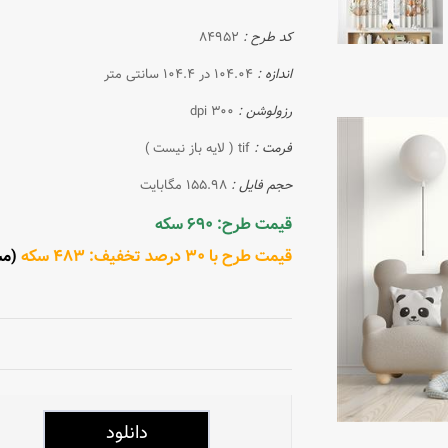
کد طرح :
84952
اندازه :
104.04 در 104.4 سانتی متر
رزولوشن :
300 dpi
فرمت :
tif ( لایه باز نیست )
حجم فایل :
155.98 مگابایت
قیمت طرح: 690 سکه
قیمت طرح با 30 درصد تخفیف: 483 سکه
(مشتر