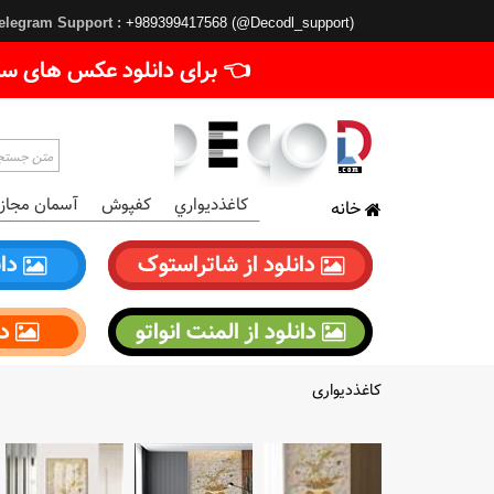
elegram Support :
+989399417568 (@Decodl_support)
👈 برای دانلود عکس های سا
کاغذديواري
کفپوش
آسمان مجاز
خانه
دانلود از شاتراستوک
دان
دانلود از المنت انواتو
دا
کاغذدیواری