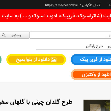
کانال تلگرامی :
https://t.me/best3dpic
T
یت (شاتراستوک، فریپیک، ادوب استوک و ... ) به سایت
جستجو
ی
طرح رایگان
لود از فری پیک
دانلود از یلوایمیج
نلود از وکتیزی
طرح گلدان چینی با گلهای سفید