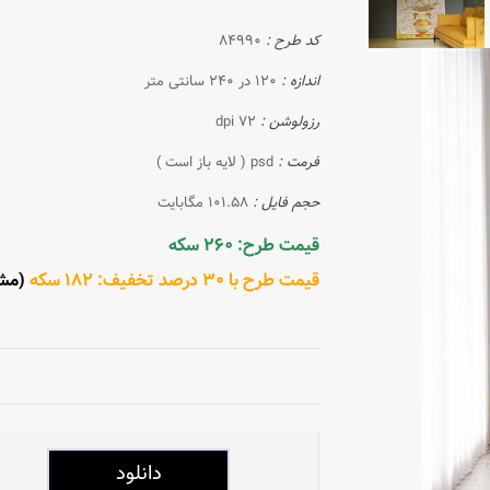
کد طرح :
84990
اندازه :
120 در 240 سانتی متر
رزولوشن :
72 dpi
فرمت :
psd ( لایه باز است )
حجم فایل :
101.58 مگابایت
قیمت طرح: 260 سکه
قیمت طرح با 30 درصد تخفیف: 182 سکه
(مشتری 