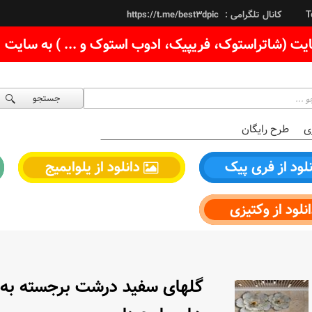
کانال تلگرامی :
https://t.me/best3dpic
T
یت (شاتراستوک، فریپیک، ادوب استوک و ... ) به سایت
جستجو
ی
طرح رایگان
لود از فری پیک
دانلود از یلوایمیج
نلود از وکتیزی
گلهای سفید درشت برجسته به ه