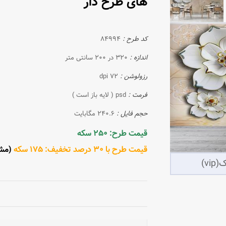
های طرح دار
کد طرح :
84994
اندازه :
320 در 200 سانتی متر
رزولوشن :
72 dpi
فرمت :
psd ( لایه باز است )
حجم فایل :
240.6 مگابایت
قیمت طرح: 250 سکه
قیمت طرح با 30 درصد تخفیف: 175 سکه
(مشتری 