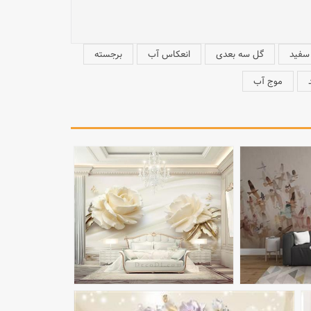
سفید
گل سه بعدی
انعکاس آب
برجسته
موج آب