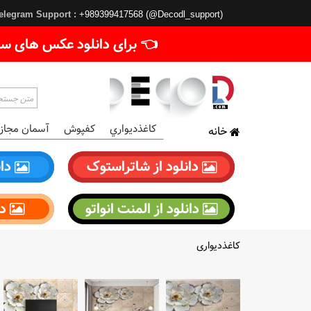
elegram Support :
+989399417568 (@Decodl_support)
👈 برای دانلود عکس های سا
کاغذديواري
کفپوش
آسمان مجاز
خانه
دانلود از شاتراستوک
دان
دانلود از المنت انواتو
دا
کاغذدیواری