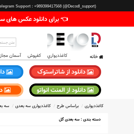
elegram Support :
+989399417568 (@Decodl_support)
👈 برای دانلود عکس های سا
کاغذديواري
کفپوش
آسمان مجاز
خانه
دانلود از شاتراستوک
دان
دانلود از المنت انواتو
دا
کاغذدیواری
براساس طرح
کاغذدیواری سه بعدی
سه بع
دسته بندی : سه بعدی گل