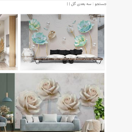
جستجو : سه بعدی گل | |