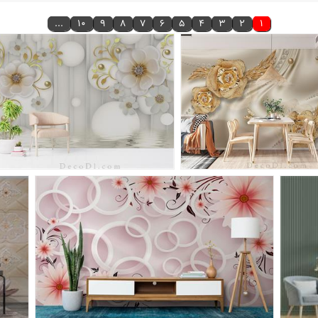
...
10
9
8
7
6
5
4
3
2
1