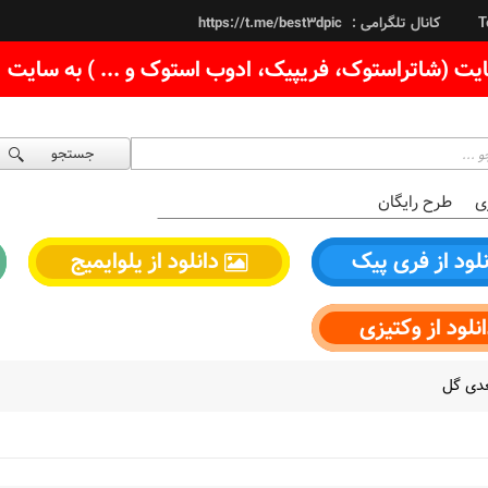
کانال تلگرامی :
https://t.me/best3dpic
T
یت (شاتراستوک، فریپیک، ادوب استوک و ... ) به سایت
جستجو
ی
طرح رایگان
لود از فری پیک
دانلود از یلوایمیج
نلود از وکتیزی
دی گل