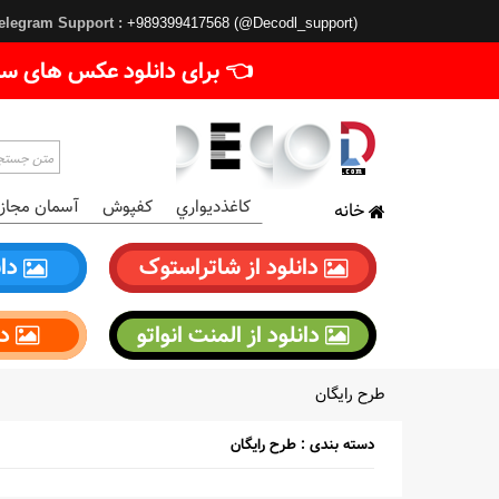
elegram Support :
+989399417568 (@Decodl_support)
👈 برای دانلود عکس های سا
کاغذديواري
کفپوش
آسمان مجاز
خانه
دانلود از شاتراستوک
دان
دانلود از المنت انواتو
دا
طرح رایگان
دسته بندی : طرح رایگان