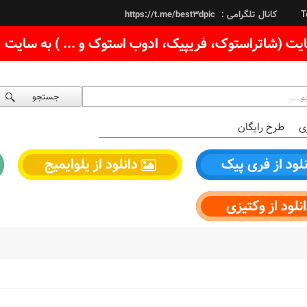
کانال تلگرامی :
https://t.me/best3dpic
T
یت (شاتراستوک، فریپیک، ادوب استوک و ... ) به سایت
جستجو
ی
طرح رایگان
لود از فری پیک
دانلود از یلوایمیج
نلود از وکتیزی