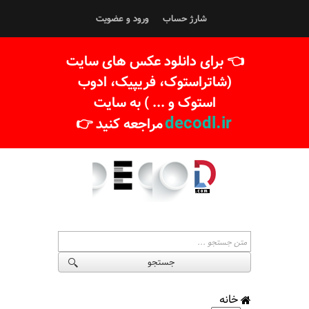
شارژ حساب
ورود و عضویت
👈 برای دانلود عکس های سایت
(شاتراستوک، فریپیک، ادوب
استوک و ... ) به سایت
decodl.ir
مراجعه کنید 👉
جستجو
خانه